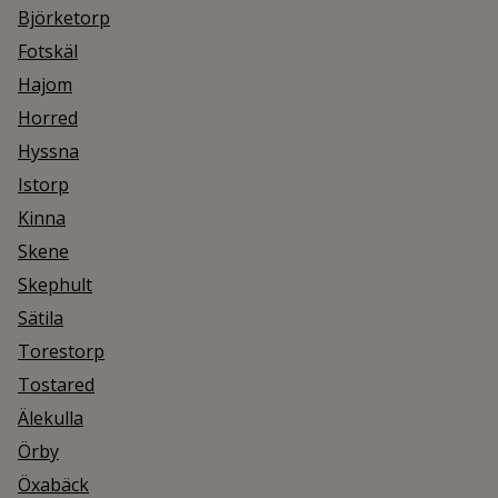
Björketorp
Fotskäl
Hajom
Horred
Hyssna
Istorp
Kinna
Skene
Skephult
Sätila
Torestorp
Tostared
Älekulla
Örby
Öxabäck