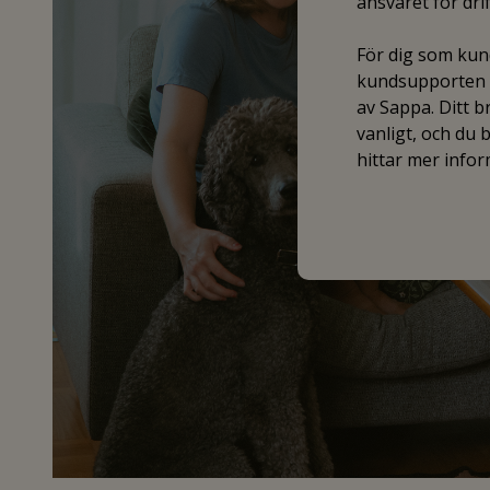
ansvaret för dr
För dig som kund
kundsupporten f
av Sappa. Ditt 
vanligt, och du
hittar mer info