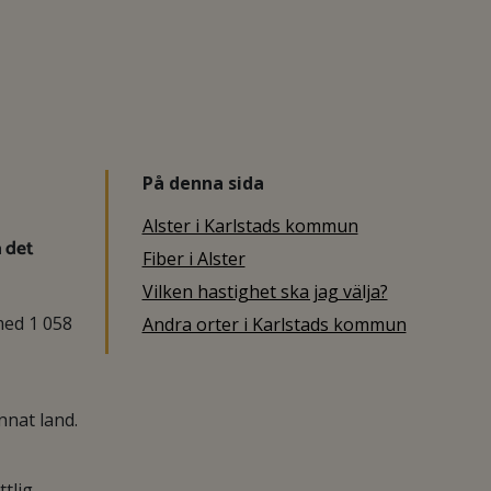
På denna sida
Alster i Karlstads kommun
a det
Fiber i Alster
Vilken hastighet ska jag välja?
med 1 058
Andra orter i Karlstads kommun
nnat land.
tlig