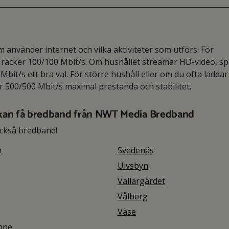
använder internet och vilka aktiviteter som utförs. För
äcker 100/100 Mbit/s. Om hushållet streamar HD-video, spe
Mbit/s ett bra val. För större hushåll eller om du ofta laddar
er 500/500 Mbit/s maximal prestanda och stabilitet.
kan få bredband från NWT Media Bredband
också bredband!
m
Svedenäs
Ulvsbyn
Vallargärdet
Vålberg
Väse
nne