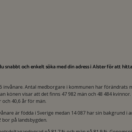
 snabbt och enkelt söka med din adress i Alster för att hitt
6 invånare. Antal medborgare i kommunen har förändrats 
n könen visar att det finns 47 982 män och 48 484 kvinnor.
r och 40,6 år för män.
nare är födda i Sverige medan 14 087 har sin bakgrund i a
2 bor på landsbygden.
arbetsdeltagandegrad på 81,7 % och män på 81,9 %. Genomsnit