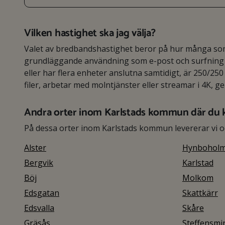
Vilken hastighet ska jag välja?
Valet av bredbandshastighet beror på hur många som 
grundläggande användning som e-post och surfning r
eller har flera enheter anslutna samtidigt, är 250/250 
filer, arbetar med molntjänster eller streamar i 4K, g
Andra orter inom Karlstads kommun där du 
På dessa orter inom Karlstads kommun levererar vi 
Alster
Hynbohol
Bergvik
Karlstad
Böj
Molkom
Edsgatan
Skattkärr
Edsvalla
Skåre
Gräsås
Steffensmi