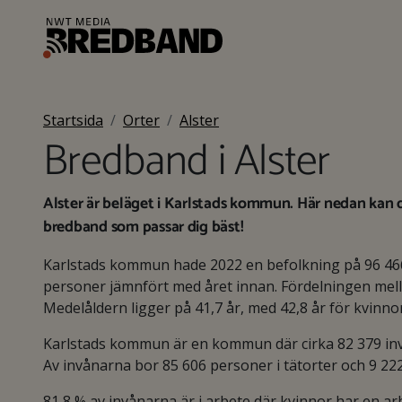
Startsida
Orter
Alster
Bredband i Alster
Alster är beläget i Karlstads kommun. Här nedan kan du
bredband som passar dig bäst!
Karlstads kommun hade 2022 en befolkning på 96 46
personer jämnfört med året innan. Fördelningen mella
Medelåldern ligger på 41,7 år, med 42,8 år för kvinno
Karlstads kommun är en kommun där cirka 82 379 invå
Av invånarna bor 85 606 personer i tätorter och 9 22
81,8 % av invånarna är i arbete där kvinnor har en 