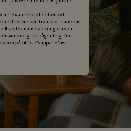
iften av NWT:s bredbandstjänster.
 innebär detta att driften och
ör ditt bredband framöver hanteras
bredband kommer att fungera som
 behöver inte göra någonting. Du
rmation på
https://sappa.se/nwt