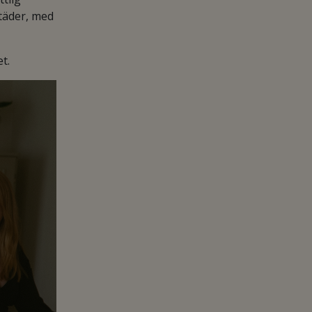
täder, med
t.