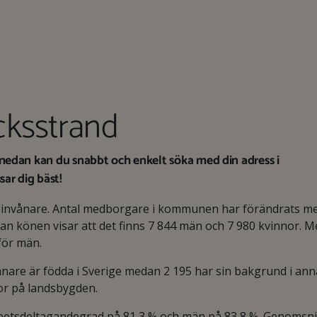
cksstrand
nedan kan du snabbt och enkelt söka med din adress i
ar dig bäst!
 invånare. Antal medborgare i kommunen har förändrats m
an könen visar att det finns 7 844 män och 7 980 kvinnor. M
 för män.
re är födda i Sverige medan 2 195 har sin bakgrund i anna
or på landsbygden.
arbetsdeltagandegrad på 81,3 % och män på 83,8 %. Genomsnit