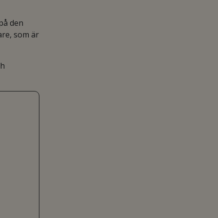
 på den
are, som är
ch