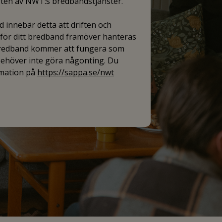
iften av NWT:s bredbandstjänster.
 innebär detta att driften och
ör ditt bredband framöver hanteras
bredband kommer att fungera som
 behöver inte göra någonting. Du
rmation på
https://sappa.se/nwt