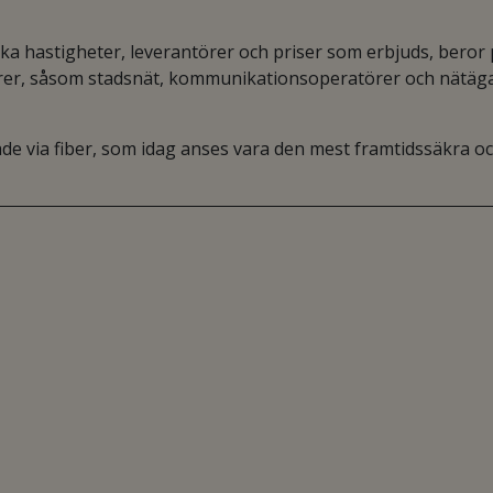
lka hastigheter, leverantörer och priser som erbjuds, beror
turer, såsom stadsnät, kommunikationsoperatörer och nätäg
e via fiber, som idag anses vara den mest framtidssäkra o