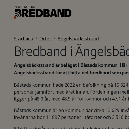
Startsida
Orter
Ängelsbäcksstrand
Bredband i Ängelsbä
Ängelsbäcksstrand är beläget i Båstads kommun. Här 
Ängelsbäcksstrand för att hitta det bredband som pass
Båstads kommun hade 2022 en befolkning på 15 824
personer jämnfört med året innan. Fördelningen mell
ligger på 48,0 år, med 48,9 år för kvinnor och 47,1 år
Båstads kommun är en kommun där cirka 13 629 invåna
invånarna bor 11 897 personer i tätorter och 3 516 b
82,6 % av invånarna är i arbete där kvinnor har en 