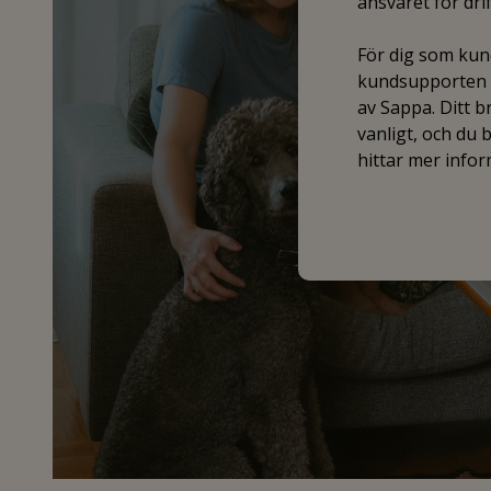
ansvaret för dr
För dig som kund
kundsupporten f
av Sappa. Ditt 
vanligt, och du
hittar mer info