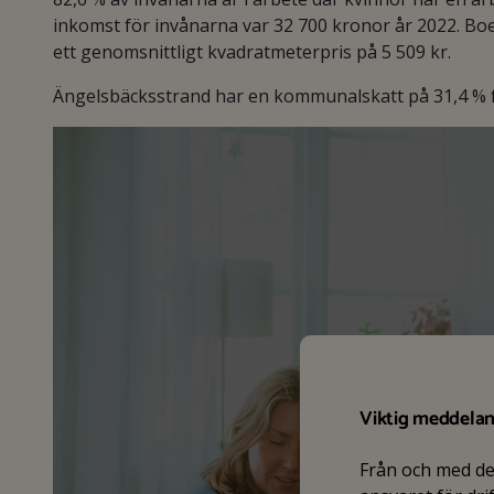
inkomst för invånarna var 32 700 kronor år 2022. Bo
ett genomsnittligt kvadratmeterpris på 5 509 kr.
Ängelsbäcksstrand har en kommunalskatt på 31,4 % för
Viktig meddela
Från och med d