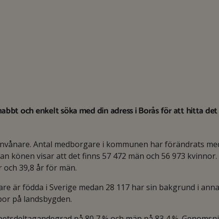
abbt och enkelt söka med din adress i Borås för att hitta de
invånare. Antal medborgare i kommunen har förändrats me
n könen visar att det finns 57 472 män och 56 973 kvinnor.
r och 39,8 år för män.
 är födda i Sverige medan 28 117 har sin bakgrund i annat
 bor på landsbygden.
arbetsdeltagandegrad på 80,7 % och män på 83,4 %. Genomsnit