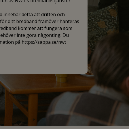
iften av NWT:s bredbandstjänster.
 innebär detta att driften och
ör ditt bredband framöver hanteras
bredband kommer att fungera som
 behöver inte göra någonting. Du
rmation på
https://sappa.se/nwt