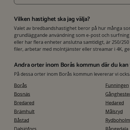
Vilken hastighet ska jag välja?
Valet av bredbandshastighet beror på hur många som 
grundläggande användning som e-post och surfning r
eller har flera enheter anslutna samtidigt, är 250/250 
filer, arbetar med molntjänster eller streamar i 4K, g
Andra orter inom Borås kommun där du kan
På dessa orter inom Borås kommun levererar vi ocks
Borås
Funningen
Bosnäs
Gångheste
Bredared
Hedared
Brämhult
Målsryd
Båstad
Rydboholm
Dalsjöfors
Rångedala