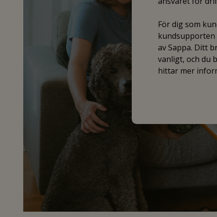
ansvaret för dr
För dig som kund
kundsupporten f
av Sappa. Ditt 
vanligt, och du
hittar mer info