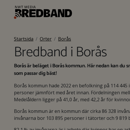
Startsida
Orter
Borås
Bredband i Borås
Borås är beläget i Borås kommun. Här nedan kan du sn
som passar dig bäst!
Borås kommun hade 2022 en befolkning på 114 445 
personer jämnfört med året innan. Fördelningen mella
Medelåldern ligger på 41,0 år, med 42,2 år för kvinno
Borås kommun är en kommun där cirka 86 328 invånare
invånarna bor 103 895 personer i tätorter och 9 819
82,1 % av invånarna är i arbete där kvinnor har en 