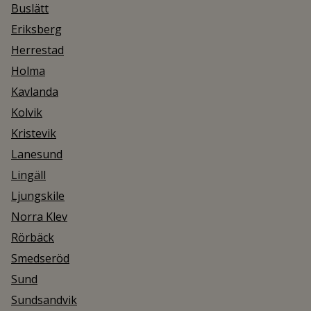
Buslätt
Eriksberg
Herrestad
Holma
Kavlanda
Kolvik
Kristevik
Lanesund
Lingäll
Ljungskile
Norra Klev
Rörbäck
Smedseröd
Sund
Sundsandvik