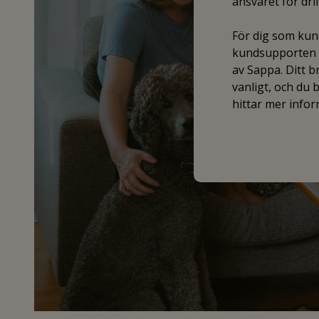
ansvaret för dr
För dig som kund
kundsupporten f
av Sappa. Ditt 
vanligt, och du
hittar mer info