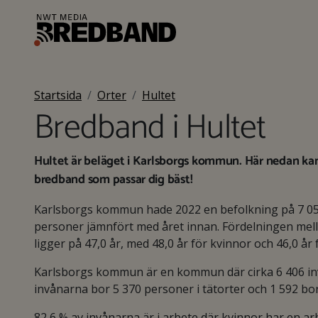
Startsida
Orter
Hultet
Bredband i Hultet
Hultet är beläget i Karlsborgs kommun. Här nedan kan 
bredband som passar dig bäst!
Karlsborgs kommun hade 2022 en befolkning på 7 05
personer jämnfört med året innan. Fördelningen mell
ligger på 47,0 år, med 48,0 år för kvinnor och 46,0 år
Karlsborgs kommun är en kommun där cirka 6 406 invå
invånarna bor 5 370 personer i tätorter och 1 592 bo
82,6 % av invånarna är i arbete där kvinnor har en 