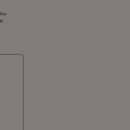
ika
är