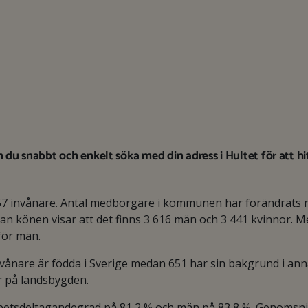
du snabbt och enkelt söka med din adress i Hultet för att hi
7 invånare. Antal medborgare i kommunen har förändrats 
an könen visar att det finns 3 616 män och 3 441 kvinnor. M
 för män.
nare är födda i Sverige medan 651 har sin bakgrund i anna
r på landsbygden.
arbetsdeltagandegrad på 81,2 % och män på 83,8 %. Genomsnit