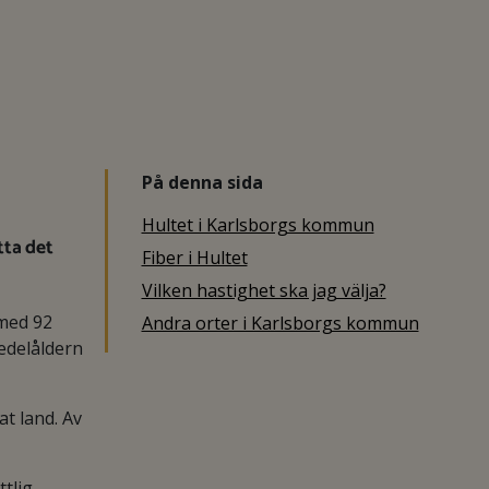
På denna sida
Hultet i Karlsborgs kommun
tta det
Fiber i Hultet
Vilken hastighet ska jag välja?
med 92
Andra orter i Karlsborgs kommun
edelåldern
t land. Av
tlig