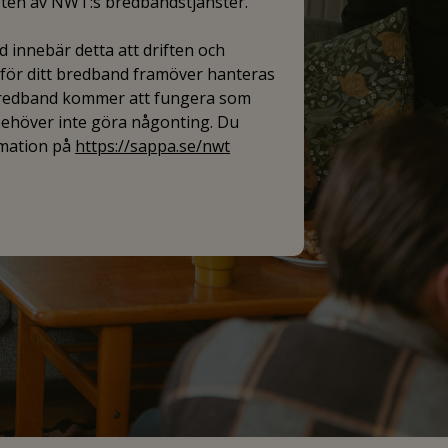
iften av NWT:s bredbandstjänster.
 innebär detta att driften och
ör ditt bredband framöver hanteras
bredband kommer att fungera som
 behöver inte göra någonting. Du
rmation på
https://sappa.se/nwt