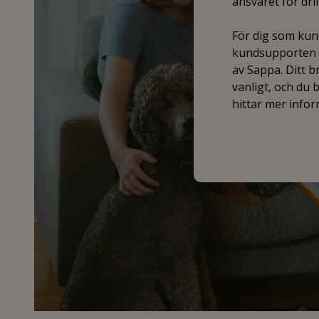
ansvaret för dr
För dig som kund
kundsupporten f
av Sappa. Ditt 
vanligt, och du
hittar mer info