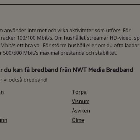
använder internet och vilka aktiviteter som utförs. För
äcker 100/100 Mbit/s. Om hushållet streamar HD-video, spe
Mbit/s ett bra val. För större hushåll eller om du ofta laddar
er 500/500 Mbit/s maximal prestanda och stabilitet.
r du kan få bredband från NWT Media Bredband
 vi också bredband!
en
Torpa
Visnum
Åsviken
unn
Ölme