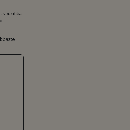
n specifika
är
abbaste