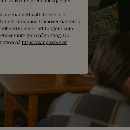
iften av NWT:s bredbandstjänster.
 innebär detta att driften och
ör ditt bredband framöver hanteras
bredband kommer att fungera som
 behöver inte göra någonting. Du
rmation på
https://sappa.se/nwt