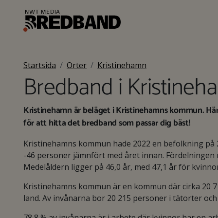
Startsida
Orter
Kristinehamn
Bredband i Kristineh
Kristinehamn är beläget i Kristinehamns kommun. Här
för att hitta det bredband som passar dig bäst!
Kristinehamns kommun hade 2022 en befolkning på 
-46 personer jämnfört med året innan. Fördelningen m
Medelåldern ligger på 46,0 år, med 47,1 år för kvinno
Kristinehamns kommun är en kommun där cirka 20 713
land. Av invånarna bor 20 215 personer i tätorter oc
78,8 % av invånarna är i arbete där kvinnor har en 