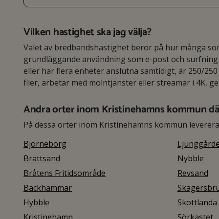
Vilken hastighet ska jag välja?
Valet av bredbandshastighet beror på hur många som 
grundläggande användning som e-post och surfning r
eller har flera enheter anslutna samtidigt, är 250/250 
filer, arbetar med molntjänster eller streamar i 4K, g
Andra orter inom Kristinehamns kommun dä
På dessa orter inom Kristinehamns kommun levererar
Björneborg
Ljunggård
Brattsand
Nybble
Bråtens Fritidsområde
Revsand
Bäckhammar
Skagersbr
Hybble
Skottlanda
Kristinehamn
Sörkastet