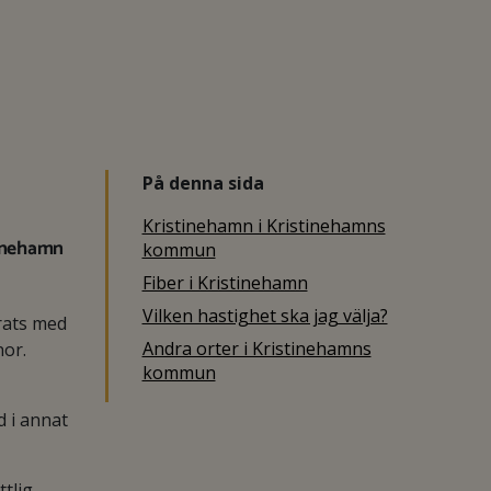
På denna sida
Kristinehamn i Kristinehamns
tinehamn
kommun
Fiber i Kristinehamn
Vilken hastighet ska jag välja?
rats med
Andra orter i Kristinehamns
nor.
kommun
 i annat
tlig