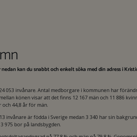
amn
 nedan kan du snabbt och enkelt söka med din adress i Kris
24 053 invånare. Antal medborgare i kommunen har föränd
ellan könen visar att det finns 12 167 män och 11 886 kvin
r och 44,8 år för män.
 invånare är födda i Sverige medan 3 340 har sin bakgrund
h 3 975 bor på landsbygden.
arbetsdeltagandegrad på 77,8 % och män på 79,8 %. Genomsnit