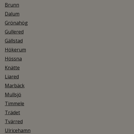
Brunn
Dalum
Grönahög
Gullered
Gällstad
Hökerum
Hössna
Knätte
Liared
Marbäck
Mullsjö
Timmele
Trädet
Tvärred
Ulricehamn