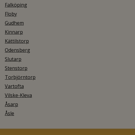
Falköping
Floby
Gudhem
Kinnarp
Kättilstorp
Odensberg
Slutarp
Stenstorp
Torbjörntorp
Vartofta
Vilske-Kleva
Åsarp
Åsle