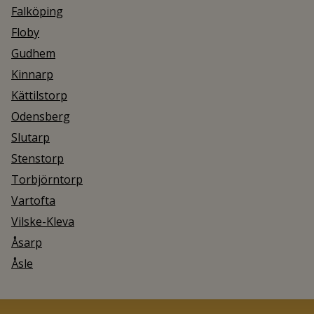
Falköping
Floby
Gudhem
Kinnarp
Kättilstorp
Odensberg
Slutarp
Stenstorp
Torbjörntorp
Vartofta
Vilske-Kleva
Åsarp
Åsle