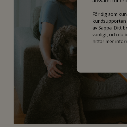
ansvaret för dr
För dig som kund
kundsupporten f
av Sappa. Ditt 
vanligt, och du
hittar mer info