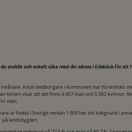
u snabbt och enkelt söka med din adress i Edebäck för att h
 invånare. Antal medborgare i kommunen har förändrats m
an könen visar att det finns 6 007 män och 5 582 kvinnor. M
 för män.
e är födda i Sverige medan 1 909 har sin bakgrund i annat
r på landsbygden.
arbetsdeltagandegrad på 77,5 % och män på 80,7 %. Genomsnit