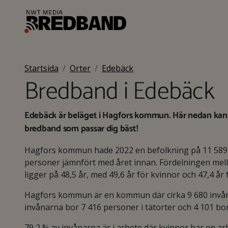
Startsida
Orter
Edebäck
Bredband i Edebäck
Edebäck är beläget i Hagfors kommun. Här nedan kan d
bredband som passar dig bäst!
Hagfors kommun hade 2022 en befolkning på 11 589
personer jämnfört med året innan. Fördelningen mell
ligger på 48,5 år, med 49,6 år för kvinnor och 47,4 år
Hagfors kommun är en kommun där cirka 9 680 invånar
invånarna bor 7 416 personer i tätorter och 4 101 bo
79,2 % av invånarna är i arbete där kvinnor har en 