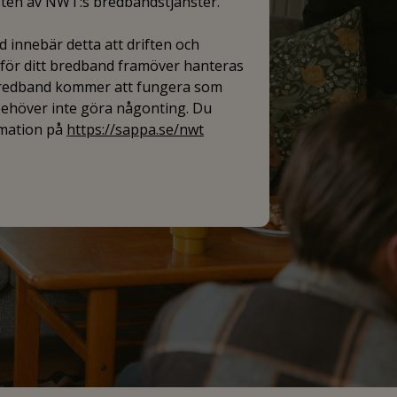
iften av NWT:s bredbandstjänster.
 innebär detta att driften och
ör ditt bredband framöver hanteras
bredband kommer att fungera som
 behöver inte göra någonting. Du
rmation på
https://sappa.se/nwt