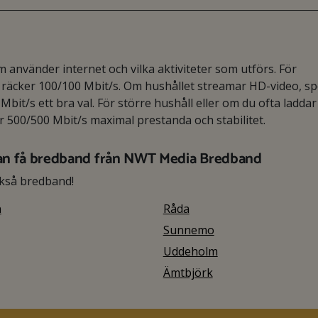
använder internet och vilka aktiviteter som utförs. För
äcker 100/100 Mbit/s. Om hushållet streamar HD-video, spe
Mbit/s ett bra val. För större hushåll eller om du ofta laddar
er 500/500 Mbit/s maximal prestanda och stabilitet.
an få bredband från NWT Media Bredband
kså bredband!
n
Råda
Sunnemo
Uddeholm
Ämtbjörk