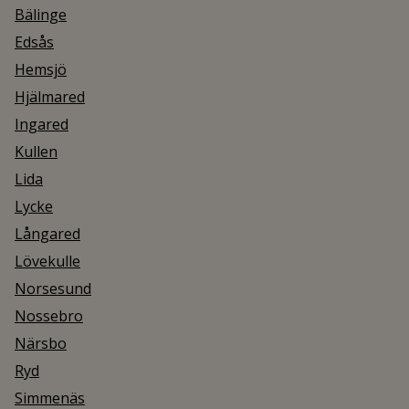
Bälinge
Edsås
Hemsjö
Hjälmared
Ingared
Kullen
Lida
Lycke
Långared
Lövekulle
Norsesund
Nossebro
Närsbo
Ryd
Simmenäs