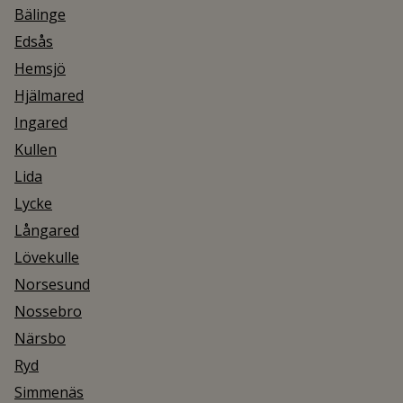
Bälinge
Edsås
Hemsjö
Hjälmared
Ingared
Kullen
Lida
Lycke
Långared
Lövekulle
Norsesund
Nossebro
Närsbo
Ryd
Simmenäs