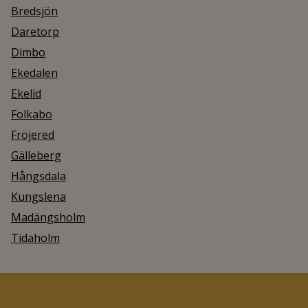
Bredsjön
Daretorp
Dimbo
Ekedalen
Ekelid
Folkabo
Fröjered
Gälleberg
Hångsdala
Kungslena
Madängsholm
Tidaholm