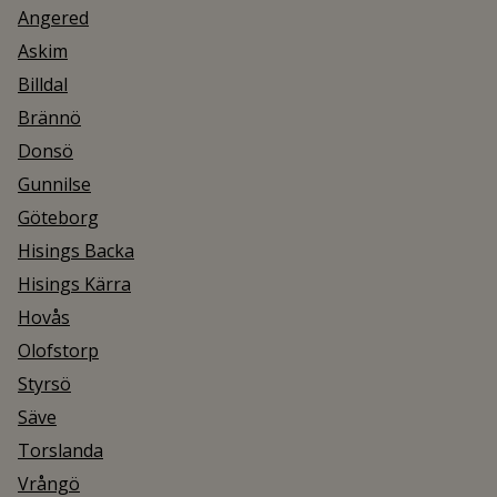
Angered
Askim
Billdal
Brännö
Donsö
Gunnilse
Göteborg
Hisings Backa
Hisings Kärra
Hovås
Olofstorp
Styrsö
Säve
Torslanda
Vrångö