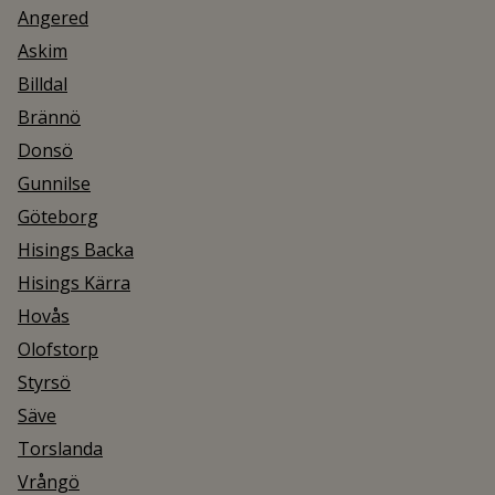
Angered
Askim
Billdal
Brännö
Donsö
Gunnilse
Göteborg
Hisings Backa
Hisings Kärra
Hovås
Olofstorp
Styrsö
Säve
Torslanda
Vrångö