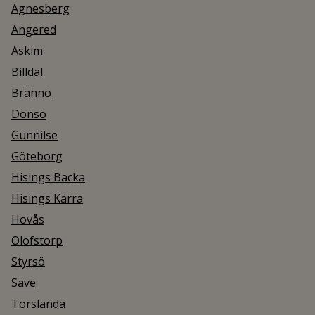
Agnesberg
Angered
Askim
Billdal
Brännö
Donsö
Gunnilse
Göteborg
Hisings Backa
Hisings Kärra
Hovås
Olofstorp
Styrsö
Säve
Torslanda