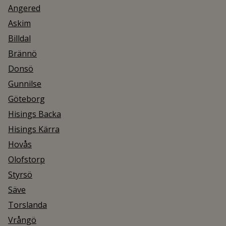
Angered
Askim
Billdal
Brännö
Donsö
Gunnilse
Göteborg
Hisings Backa
Hisings Kärra
Hovås
Olofstorp
Styrsö
Säve
Torslanda
Vrångö